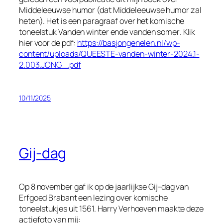
Middeleeuwse humor (dat
Middeleeuwse humor
zal
heten). Het is een paragraaf over het komische
toneelstuk
Vanden winter ende vanden somer
. Klik
hier voor de pdf:
https://basjongenelen.nl/wp-
content/uploads/QUEESTE-vanden-winter-2024.1-
2.003.JONG_.pdf
10/11/2025
Gij-dag
Op 8 november gaf ik op de jaarlijkse Gij-dag van
Erfgoed Brabant een lezing over komische
toneelstukjes uit 1561. Harry Verhoeven maakte deze
actiefoto van mij: