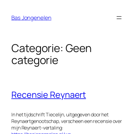
Ga
naar
Bas Jongenelen
de
inhoud
Categorie:
Geen
categorie
Recensie Reynaert
In het tijdschrift
Tiecelijn
, uitgegeven door het
Reynaertgenootschap, verscheen een recensie over
mijn Reynaert-vertaling: