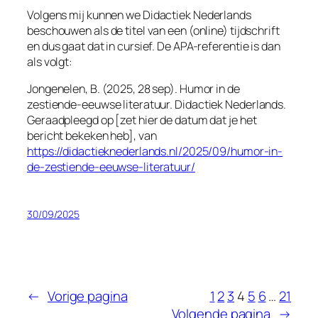
Volgens mij kunnen we
Didactiek Nederlands
beschouwen als de titel van een (online) tijdschrift
en dus gaat dat in cursief. De APA-referentie is dan
als volgt:
Jongenelen, B. (2025, 28 sep). Humor in de
zestiende-eeuwse literatuur.
Didactiek Nederlands
.
Geraadpleegd op [zet hier de datum dat je het
bericht bekeken heb], van
https://didactieknederlands.nl/2025/09/humor-in-
de-zestiende-eeuwse-literatuur/
30/09/2025
←
Vorige pagina
1
2
3
4
5
6
…
21
Volgende pagina
→