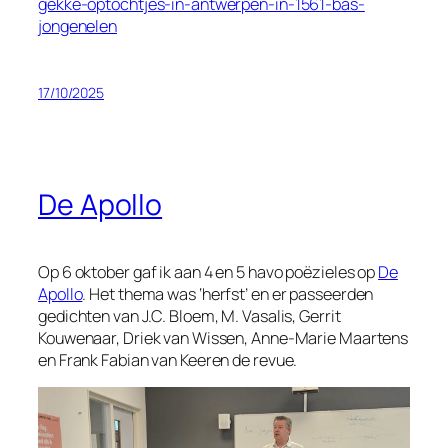
gekke-optochtjes-in-antwerpen-in-1561-bas-
jongenelen
17/10/2025
De Apollo
Op 6 oktober gaf ik aan 4 en 5 havo poëzieles op
De
Apollo
. Het thema was ‘herfst’ en er passeerden
gedichten van J.C. Bloem, M. Vasalis, Gerrit
Kouwenaar, Driek van Wissen, Anne-Marie Maartens
en Frank Fabian van Keeren de revue.