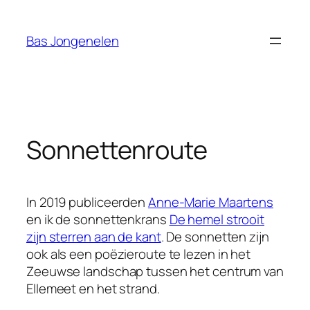
Ga
naar
Bas Jongenelen
de
inhoud
Sonnettenroute
In 2019 publiceerden
Anne-Marie Maartens
en ik de sonnettenkrans
De hemel strooit
zijn sterren aan de kant
. De sonnetten zijn
ook als een poëzieroute te lezen in het
Zeeuwse landschap tussen het centrum van
Ellemeet en het strand.