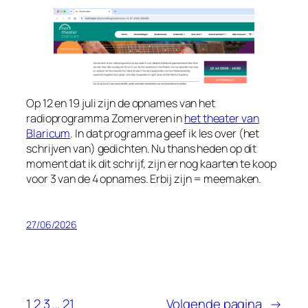
Op 12 en 19 juli zijn de opnames van het
radioprogramma
Zomerveren
in
het theater van
Blaricum
. In dat programma geef ik les over (het
schrijven van) gedichten. Nu thans heden op dit
moment dat ik dit schrijf, zijn er nog kaarten te koop
voor 3 van de 4 opnames. Erbij zijn = meemaken.
27/06/2026
1
2
3
…
21
Volgende pagina
→