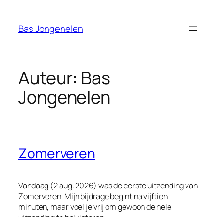
Ga
naar
Bas Jongenelen
de
inhoud
Auteur:
Bas
Jongenelen
Zomerveren
Vandaag (2 aug. 2026) was de eerste uitzending van
Zomerveren
. Mijn bijdrage begint na vijftien
minuten, maar voel je vrij om gewoon de hele