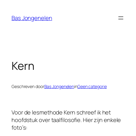
Ga
naar
Bas Jongenelen
de
inhoud
Kern
Geschreven door
Bas Jongenelen
in
Geen categorie
Voor de lesmethode
Kern
schreef ik het
hoofdstuk over taalfilosofie. Hier zijn enkele
foto’s: