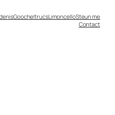
denis
Goocheltrucs
Limoncello
Steun me
Contact