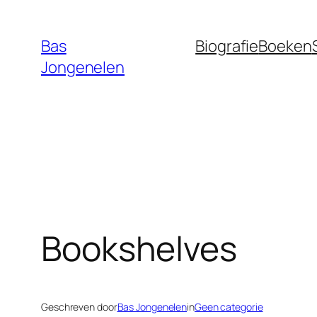
Ga
naar
Bas
Biografie
Boeken
de
Jongenelen
inhoud
Bookshelves
Geschreven door
Bas Jongenelen
in
Geen categorie