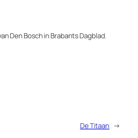
van Den Bosch in
Brabants Dagblad
.
De Titaan
→