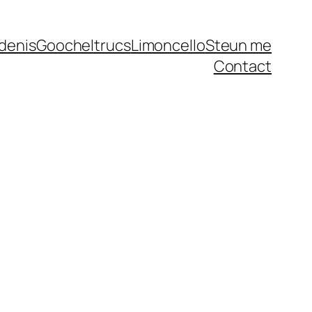
denis
Goocheltrucs
Limoncello
Steun me
Contact