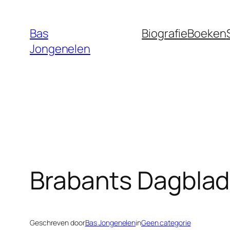
Ga
naar
Bas
Biografie
Boeken
de
Jongenelen
inhoud
Brabants Dagblad
Geschreven door
Bas Jongenelen
in
Geen categorie