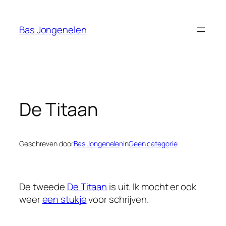
Ga
naar
Bas Jongenelen
de
inhoud
De Titaan
Geschreven door
Bas Jongenelen
in
Geen categorie
De tweede
De Titaan
is uit. Ik mocht er ook
weer
een stukje
voor schrijven.