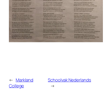
←
Markland
Schoolvak Nederlands
College
→