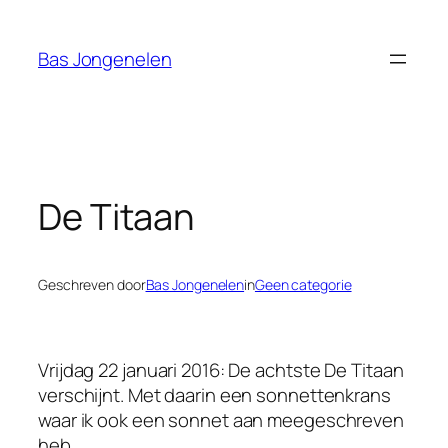
Ga
naar
Bas Jongenelen
de
inhoud
De Titaan
Geschreven door
Bas Jongenelen
in
Geen categorie
Vrijdag 22 januari 2016: De achtste
De Titaan
verschijnt. Met daarin een sonnettenkrans
waar ik ook een sonnet aan meegeschreven
heb.