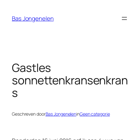
Ga
naar
Bas Jongenelen
de
inhoud
Gastles
sonnettenkransenkran
s
Geschreven door
Bas Jongenelen
in
Geen categorie