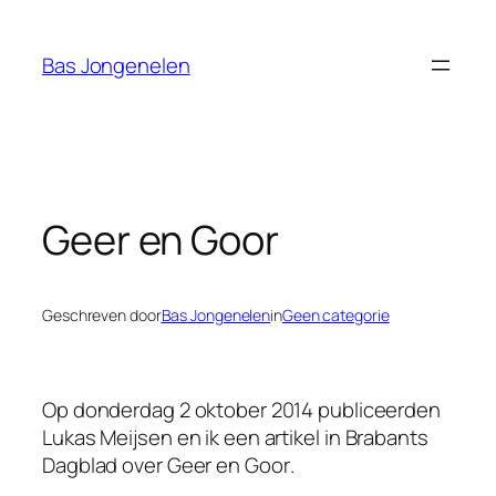
Ga
naar
Bas Jongenelen
de
inhoud
Geer en Goor
Geschreven door
Bas Jongenelen
in
Geen categorie
Op donderdag 2 oktober 2014 publiceerden
Lukas Meijsen en ik een artikel in
Brabants
Dagblad
over
Geer en Goor
.