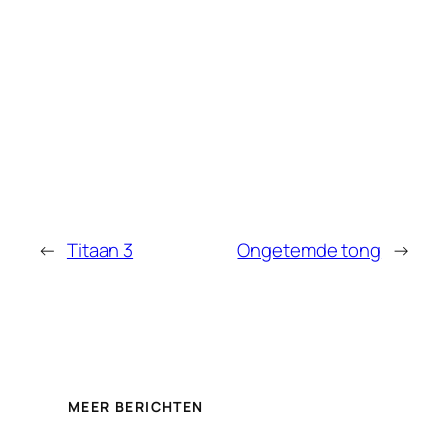
←
Titaan 3
Ongetemde tong
→
MEER BERICHTEN