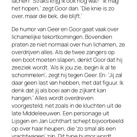
lachen: ‘Straks krijg ik ook nog wat!’ ‘Ik mag
het hopen,’ zegt Goor dan. ‘Die knie is zo
over, maar die bek, die blijft.’
De humor van Geer en Goor gaat vaak over
lichamelijke tekortkomingen. Bovendien
praten ze niet normaal over hun lichamen, ze
overdrijven alles. Als de twee zangers op
een boot moeten slapen, denkt Goor dat hij
zeeziek wordt. ‘Als ik jou zie, begin ik al te
schommelen’, zegt hij tegen Geer. En: ‘Jij zal
daar geen last van hebben, met dat figuur. Ik
denk dat jij als boei aan de zijkant kan
hangen.’ Alles wordt overdreven
voorgesteld, net zoals in de kluchten uit de
late Middeleeuwen. Een personage uit
Lijsgen en Jan Lichthart
schept bijvoorbeeld
op over haar heupen, die ‘zo smal als een
vrachtwagen’ zijn. Dit type humor wordt