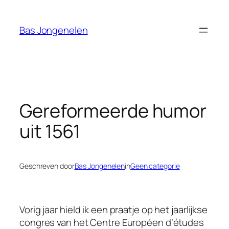
Ga
naar
Bas Jongenelen
de
inhoud
Gereformeerde humor
uit 1561
Geschreven door
Bas Jongenelen
in
Geen categorie
Vorig jaar hield ik een praatje op het jaarlijkse
congres van het Centre Européen d’études