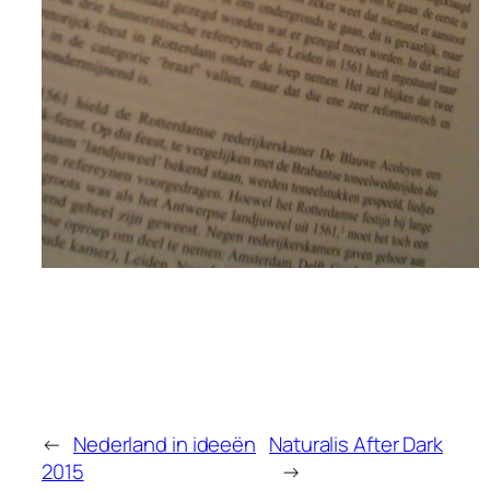
←
Nederland in ideeën
Naturalis After Dark
2015
→