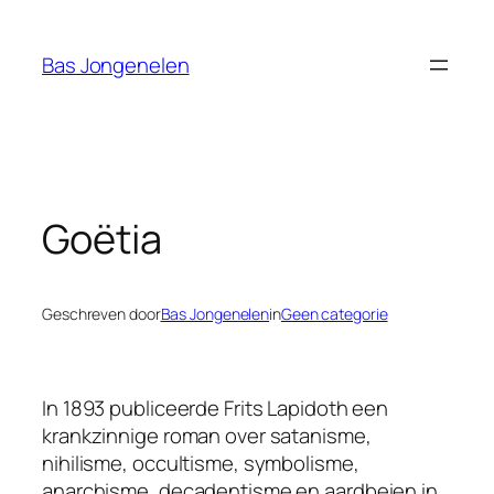
Ga
naar
Bas Jongenelen
de
inhoud
Goëtia
Geschreven door
Bas Jongenelen
in
Geen categorie
In 1893 publiceerde Frits Lapidoth een
krankzinnige roman over satanisme,
nihilisme, occultisme, symbolisme,
anarchisme, decadentisme en aardbeien in