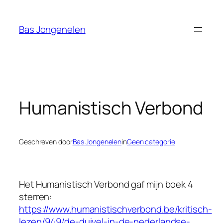
Ga
naar
Bas Jongenelen
de
inhoud
Humanistisch Verbond
Geschreven door
Bas Jongenelen
in
Geen categorie
Het Humanistisch Verbond gaf mijn boek 4
sterren:
https://www.humanistischverbond.be/kritisch-
lezen/949/de-duivel-in-de-nederlandse-