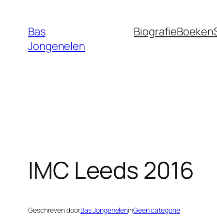
Ga
naar
Bas
Biografie
Boeken
de
Jongenelen
inhoud
IMC Leeds 2016
Geschreven door
Bas Jongenelen
in
Geen categorie