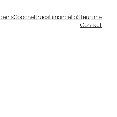
denis
Goocheltrucs
Limoncello
Steun me
Contact