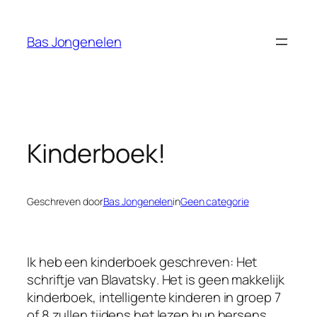
Ga
naar
Bas Jongenelen
de
inhoud
Kinderboek!
Geschreven door
Bas Jongenelen
in
Geen categorie
Ik heb een kinderboek geschreven:
Het
schriftje van Blavatsky
. Het is geen makkelijk
kinderboek, intelligente kinderen in groep 7
of 8 zullen tijdens het lezen hun hersens