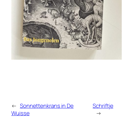
←
Sonnettenkrans in De
Schriftje
Wuisse
→