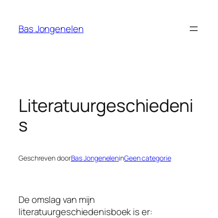
Ga
naar
Bas Jongenelen
de
inhoud
Literatuurgeschiedeni
s
Geschreven door
Bas Jongenelen
in
Geen categorie
De omslag van mijn
literatuurgeschiedenisboek is er: