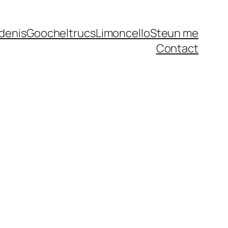
denis
Goocheltrucs
Limoncello
Steun me
Contact