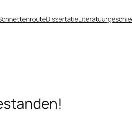
Sonnettenroute
Dissertatie
Literatuurgeschie
estanden!