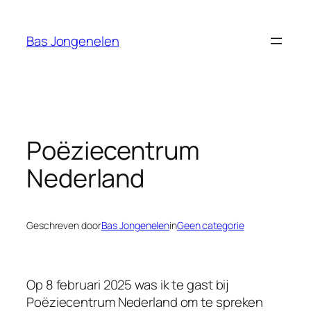
Ga
naar
Bas Jongenelen
de
inhoud
Poëziecentrum
Nederland
Geschreven door
Bas Jongenelen
in
Geen categorie
Op 8 februari 2025 was ik te gast bij
Poëziecentrum Nederland om te spreken