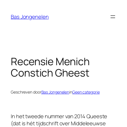
Ga
naar
Bas Jongenelen
de
inhoud
Recensie Menich
Constich Gheest
Geschreven door
Bas Jongenelen
in
Geen categorie
In het tweede nummer van 2014
Queeste
(dat is hét tijdschrift over Middeleeuwse