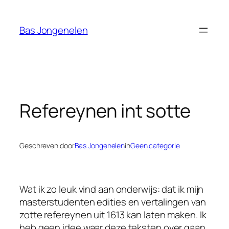
Ga
naar
Bas Jongenelen
de
inhoud
Refereynen int sotte
Geschreven door
Bas Jongenelen
in
Geen categorie
Wat ik zo leuk vind aan onderwijs: dat ik mijn
masterstudenten edities en vertalingen van
zotte refereynen uit 1613 kan laten maken. Ik
heb geen idee waar deze teksten over gaan,