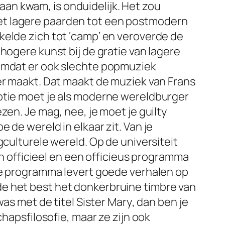
an kwam, is onduidelijk. Het zou
et lagere paarden tot een postmodern
kelde zich tot ‘camp’ en veroverde de
hogere kunst bij de gratie van lagere
 omdat er ook slechte popmuziek
er maakt. Dat maakt de muziek van Frans
notie moet je als moderne wereldburger
ezen. Je mag, nee, je moet je guilty
 de wereld in elkaar zit. Van je
gculturele wereld. Op de universiteit
en officieel en een officieus programma
uze programma levert goede verhalen op
e het best het donkerbruine timbre van
was met de titel
Sister Mary
, dan ben je
chapsfilosofie, maar ze zijn ook