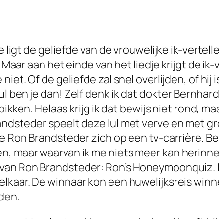
e ligt de geliefde van de vrouwelijke ik-vertel
. Maar aan het einde van het liedje krijgt de i
niet. Of de geliefde zal snel overlijden, of hi
ul ben je dan! Zelf denk ik dat dokter Bernha
 pikken. Helaas krijg ik dat bewijs niet rond, ma
andsteder speelt deze lul met verve en met gr
te Ron Brandsteder zich op een tv-carrière. B
en, maar waarvan ik me niets meer kan herinn
 van Ron Brandsteder:
Ron’s Honeymoonquiz
.
elkaar. De winnaar kon een huwelijksreis win
den.