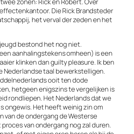
j twee zonen: Rick en Robert. Over
eneffectenkantoor. Die Rick Brandsteder
schappij, het verval der zeden en het
 jeugd bestond het nog niet.
u geen aanhalingstekens omheen) is een
aaier klinken dan guilty pleasure. Ik ben
e Nederlandse taal bewerkstelligen.
Middelnederlands ooit ten dode
n, hetgeen enigszins te vergelijken is
eid rondliepen. Het Nederlands dat we
s ongewis. Het heeft weinig zin om
zijn van de ondergang de Westerse
t proces van ondergang nog zal duren.