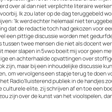
erd over al dan niet verplichte literaire werke
k voorbij. Ik zou later op de dag teruggebeld 
jven: ‘Ik werd echter helemaal niet teruggebel
ng dat de redactie toch had gekozen voor een
l een pittige discussie worden met gedurfde u
js tussen twee mensen die niet als docent wer
it meer slapen
in 5vwo boeit mij voor geen mete
atige en achterhaalde opvattingen over stoff
zijn, maar bij een inhoudelijke discussie kun
n, om vervolgens een stapje terug te doen vo
het Radio1luisterend publiek in de handjes zou
culturele elite, zij schrijven af en toe een b
u zijn over de kunst van het vioolspelen, dan 