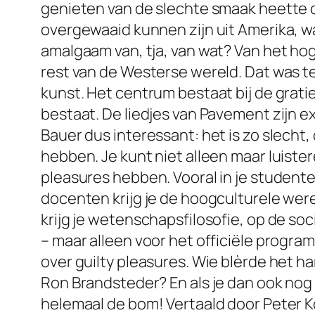
genieten van de slechte smaak heette c
overgewaaid kunnen zijn uit Amerika, 
amalgaam van, tja, van wat? Van het ho
rest van de Westerse wereld. Dat was te
kunst. Het centrum bestaat bij de grat
bestaat. De liedjes van Pavement zijn e
Bauer dus interessant: het is zo slech
hebben. Je kunt niet alleen maar luiste
pleasures hebben. Vooral in je studente
docenten krijg je de hoogculturele were
krijg je wetenschapsfilosofie, op de soc
– maar alleen voor het officiële progr
over guilty pleasures. Wie blèrde het 
Ron Brandsteder? En als je dan ook nog w
helemaal de bom! Vertaald door Peter Koe