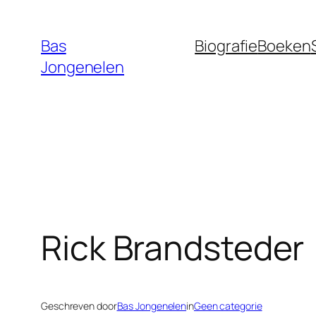
Ga
naar
Bas
Biografie
Boeken
de
Jongenelen
inhoud
Rick Brandsteder
Geschreven door
Bas Jongenelen
in
Geen categorie