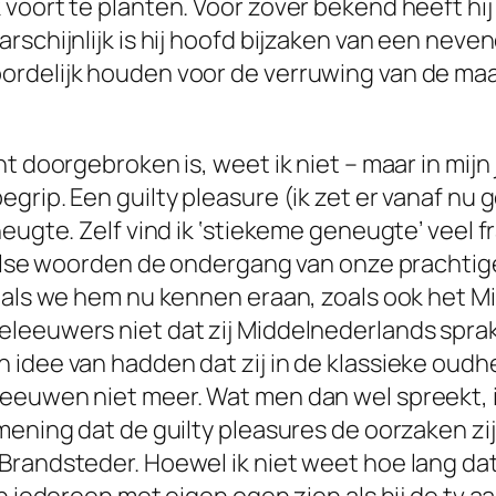
voort te planten. Voor zover bekend heeft hi
rschijnlijk is hij hoofd bijzaken van een nev
rdelijk houden voor de verruwing van de maat
t doorgebroken is, weet ik niet – maar in mijn
egrip. Een guilty pleasure (ik zet er vanaf n
eugte. Zelf vind ik ‘stiekeme geneugte’ veel fr
ngelse woorden de ondergang van onze prachtig
zoals we hem nu kennen eraan, zoals ook het 
leeuwers niet dat zij Middelnederlands sprake
 idee van hadden dat zij in de klassieke oudh
eeuwen niet meer. Wat men dan wel spreekt, i
 mening dat de guilty pleasures de oorzaken 
Brandsteder. Hoewel ik niet weet hoe lang da