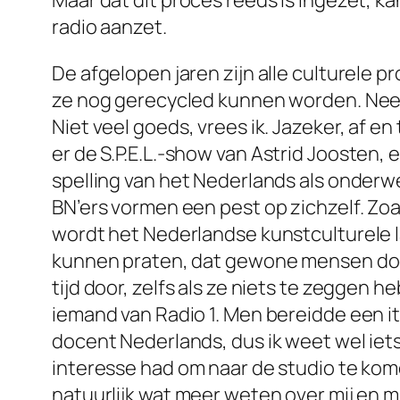
Maar dat dit proces reeds is ingezet, ka
radio aanzet.
De afgelopen jaren zijn alle culturele p
ze nog gerecycled kunnen worden. Nee, 
Niet veel goeds, vrees ik. Jazeker, af 
er de
S.P.E.L.-show
van Astrid Joosten, 
spelling van het Nederlands als onderw
BN’ers vormen een pest op zichzelf. Zoa
wordt het Nederlandse kunstculturele 
kunnen praten, dat gewone mensen dood
tijd door, zelfs als ze niets te zeggen 
iemand van Radio 1. Men bereidde een i
docent Nederlands, dus ik weet wel iets 
interesse had om naar de studio te kom
natuurlijk wat meer weten over mij en m