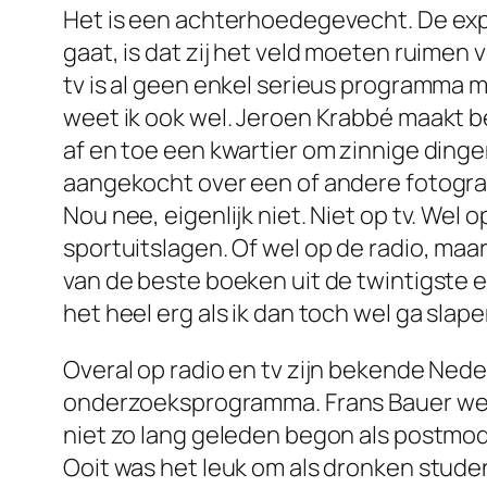
Het is een achterhoedegevecht. De expe
gaat, is dat zij het veld moeten ruimen 
tv is al geen enkel serieus programma mee
weet ik ook wel. Jeroen Krabbé maakt be
af en toe een kwartier om zinnige din
aangekocht over een of andere fotogra
Nou nee, eigenlijk niet. Niet op tv. Wel
sportuitslagen. Of wel op de radio, ma
van de beste boeken uit de twintigst
het heel erg als ik dan toch wel ga sla
Overal op radio en tv zijn bekende Neder
onderzoeksprogramma. Frans Bauer weet
niet zo lang geleden begon als postmod
Ooit was het leuk om als dronken studen