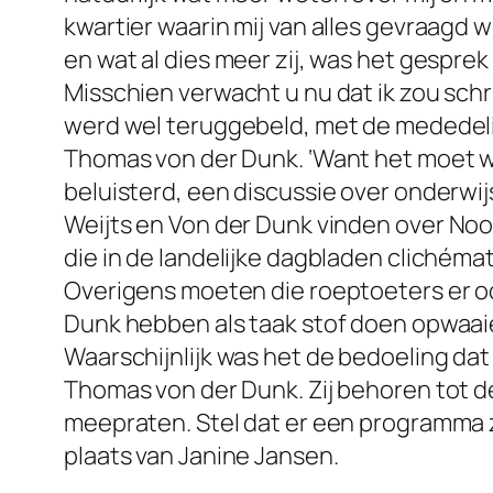
kwartier waarin mij van alles gevraagd w
en wat al dies meer zij, was het gespre
Misschien verwacht u nu dat ik zou schri
werd wel teruggebeld, met de mededeli
Thomas von der Dunk. ‘Want het moet we
beluisterd, een discussie over onderwi
Weijts en Von der Dunk vinden over
Noo
die in de landelijke dagbladen clichém
Overigens moeten die roeptoeters er ook 
Dunk hebben als taak stof doen opwaaie
Waarschijnlijk was het de bedoeling dat 
Thomas von der Dunk. Zij behoren tot de 
meepraten. Stel dat er een programma zo
plaats van Janine Jansen.