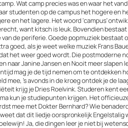
amp. Wat camp precies was en waar het vanda
waar studenten op de campus het hogere en h
gere en het lagere. Het woord ‘campus’ ontwik
recht, want kitsch is leuk. Bovendien bestaat 
ie van de periferie. Goede popmuziek bestaat
xtra goed, als je weet welke muziek Frans Bau
t, dat het weer goed wordt. Die postmoderne 
ren naar Janine Jansen en
Nooit meer slapen
l
ntijd mag je de tijd nemen om te ontdekken hoe
ld mee, ’s avonds in de kroeg ontdek je de laa
iëteit krijg je Dries Roelvink. Studeren kent e
amma kun je studiepunten krijgen. Het officie
hardst mee met
Dokter Bernhard
? Wie benaderd
eet dat dit liedje oorspronkelijk Engelstalig 
lewijn! Ja, die dingen leer je niet bij wetens