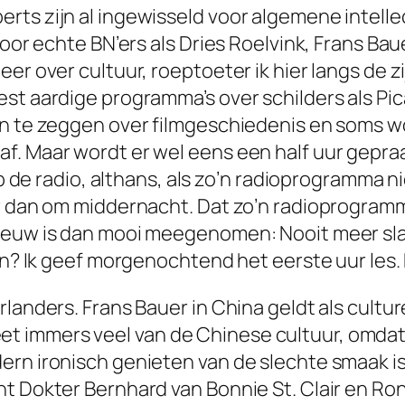
rts zijn al ingewisseld voor algemene intell
voor echte BN’ers als Dries Roelvink, Frans Bau
r over cultuur, roeptoeter ik hier langs de zijl
st aardige programma’s over schilders als Pic
gen te zeggen over filmgeschiedenis en soms 
af. Maar wordt er wel eens een half uur gepr
 op de radio, althans, als zo’n radioprogramma
ar dan om middernacht. Dat zo’n radioprogramm
e eeuw is dan mooi meegenomen:
Nooit meer sl
pen? Ik geef morgenochtend het eerste uur les
landers. Frans Bauer in China geldt als cultur
 immers veel van de Chinese cultuur, omdat h
ern ironisch genieten van de slechte smaak i
t Dokter Bernhard van Bonnie St. Clair en Ron 