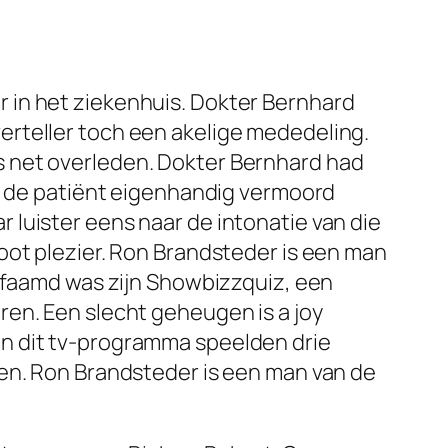
ler in het ziekenhuis. Dokter Bernhard
k-verteller toch een akelige mededeling.
j is net overleden. Dokter Bernhard had
rd de patiënt eigenhandig vermoord
ar luister eens naar de intonatie van die
oot plezier. Ron Brandsteder is een man
efaamd was zijn
Showbizzquiz
, een
eren. Een slecht geheugen
is a joy
 In dit tv-programma speelden drie
nen. Ron Brandsteder is een man van de