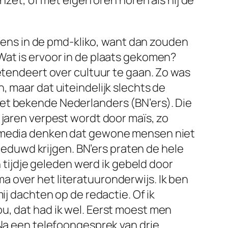
nzet, of met eigen oren horen als hij de
 eens in de pmd-kliko, want dan zouden
Wat is ervoor in de plaats gekomen?
etendeert over cultuur te gaan. Zo was
 maar dat uiteindelijk slechts de
et bekende Nederlanders (BN’ers). Die
 jaren verpest wordt door maïs, zo
De media denken dat gewone mensen niet
duwd krijgen. BN’ers praten de hele
n tijdje geleden werd ik gebeld door
 over het literatuuronderwijs. Ik ben
ij dachten op de redactie. Of ik
u, dat had ik wel. Eerst moest men
 Na een telefoongesprek van drie