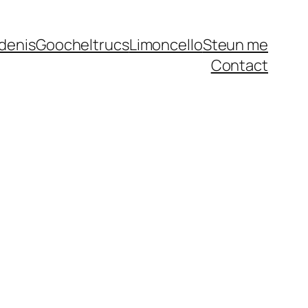
denis
Goocheltrucs
Limoncello
Steun me
Contact