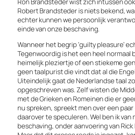
Ron Brandsteder wist zich intussen ook 
Robert Brandsteder is niets bekend, waa
echter kunnen we persoonlijk verantwoo
einde van onze beschaving.
Wanneer het begrip ‘guilty pleasure’ ech
Tegenwoordig is het een heel normaal b
heimelijk pleziertje of een stiekeme gen
geen taalpurist die vindt dat al die E
Uiteindelijk gaat de Nederlandse taal 
opgeschreven was. Zelf wisten de Midde
met de Grieken en Romeinen die er geen
nu spreken, spreekt men over een paar 
daarover te speculeren. Wel ben ik van
beschaving, onder aanvoering van Rick 