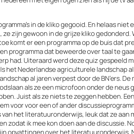
n iedereen met eigen ogen zien als hij de tv aa
rogramma’s in de kliko gegooid. En helaas niet
ze zijn gewoon in de grijze kliko gedonderd. 
en toe komt er een programma op de buis dat pr
een programma dat beweerde over taal te gaan,
erp had. Uiteraard werd deze quiz gespeeld m
ls het Nederlandse agriculturele landschap al
landschap al jaren verpest door de BN’ers. 
slaan als ze een microfoon onder de neus ge
hebben. Juist als ze niets te zeggen hebben. Ee
tem voor voor een of ander discussieprogramma
van het literatuuronderwijs, leuk dat ze aan m
en zodat ik mee kon doen aan de discussie. No
ijn opvattingen over het literatuuronderwijs.