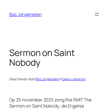
Ga
naar
Bas Jongenelen
de
inhoud
Sermon on Saint
Nobody
Geschreven door
Bas Jongenelen
in
Geen categorie
Op 25 november 2023 zong the RMIT
The
Sermon on Saint Nobody
, de Engelse