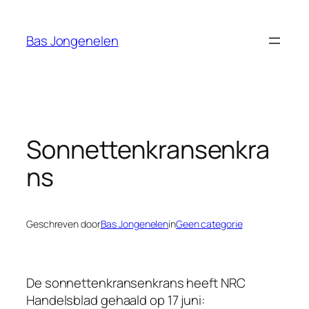
Ga
naar
Bas Jongenelen
de
inhoud
Sonnettenkransenkra
ns
Geschreven door
Bas Jongenelen
in
Geen categorie
De sonnettenkransenkrans heeft NRC
Handelsblad gehaald op 17 juni: