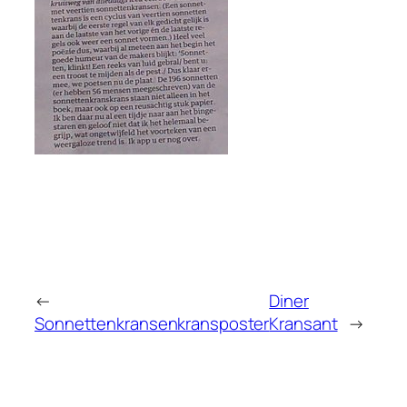
←
Diner
Sonnettenkransenkransposter
Kransant
→