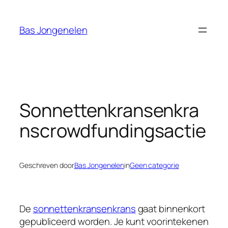
Ga
naar
Bas Jongenelen
de
inhoud
Sonnettenkransenkra
nscrowdfundingsactie
Geschreven door
Bas Jongenelen
in
Geen categorie
De
sonnettenkransenkrans
gaat binnenkort
gepubliceerd worden. Je kunt voorintekenen