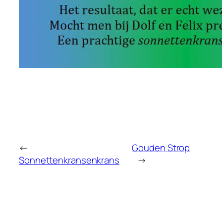
←
Gouden Strop
Sonnettenkransenkrans
→