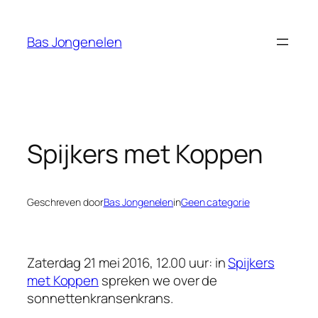
Ga
naar
Bas Jongenelen
de
inhoud
Spijkers met Koppen
Geschreven door
Bas Jongenelen
in
Geen categorie
Zaterdag 21 mei 2016, 12.00 uur: in
Spijkers
met Koppen
spreken we over de
sonnettenkransenkrans.