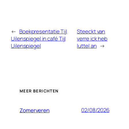
←
Boekpresentatie Tijl
Steeckt van
Uilenspiegel in café Tijl
verre ick heb
Uilenspiegel
luttel an
→
MEER BERICHTEN
02/08/2026
Zomerveren