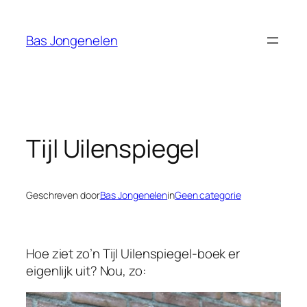
Ga
naar
Bas Jongenelen
de
inhoud
Tijl Uilenspiegel
Geschreven door
Bas Jongenelen
in
Geen categorie
Hoe ziet zo’n Tijl Uilenspiegel-boek er
eigenlijk uit? Nou, zo: