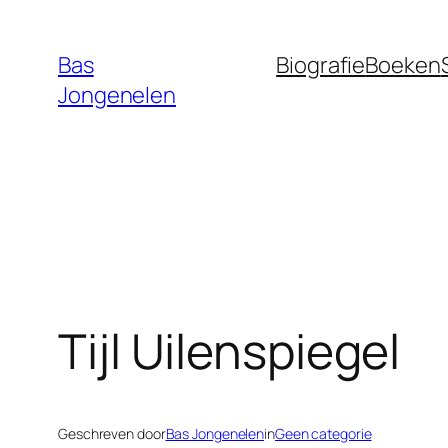
Ga
naar
Bas
Biografie
Boeken
de
Jongenelen
inhoud
Tijl Uilenspiegel
Geschreven door
Bas Jongenelen
in
Geen categorie