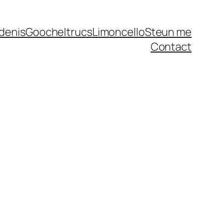
denis
Goocheltrucs
Limoncello
Steun me
Contact