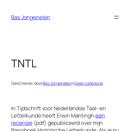
Ga
naar
Bas Jongenelen
de
inhoud
TNTL
Geschreven door
Bas Jongenelen
in
Geen categorie
In
Tijdschrift voor Nederlandse Taal- en
Letterkunde
heeft Erwin Mantingh
een
recensie
(pdf) gepubliceerd over mijn
Basisboek Historische Letterkunde
. Als je nu