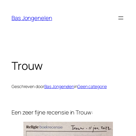
Ga
naar
Bas Jongenelen
de
inhoud
Trouw
Geschreven door
Bas Jongenelen
in
Geen categorie
Een zeer fijne recensie in
Trouw
: