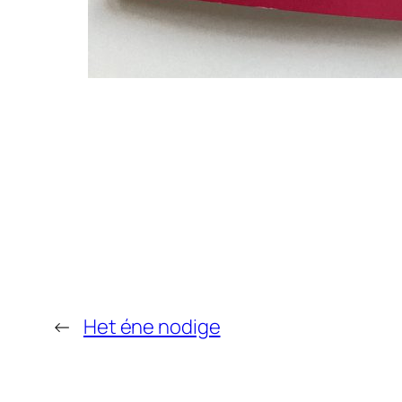
←
Het éne nodige