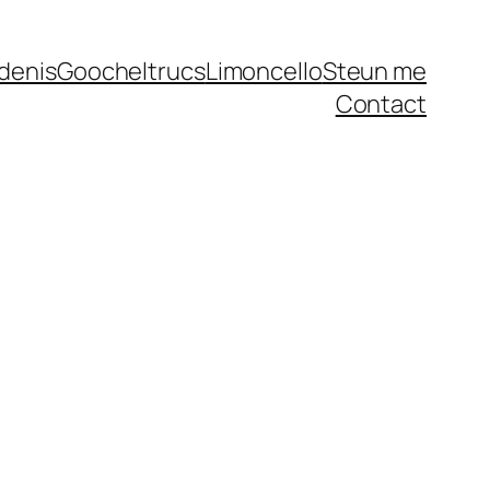
denis
Goocheltrucs
Limoncello
Steun me
Contact