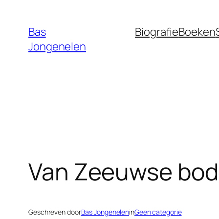
Ga
naar
Bas
Biografie
Boeken
de
Jongenelen
inhoud
Van Zeeuwse bo
Geschreven door
Bas Jongenelen
in
Geen categorie