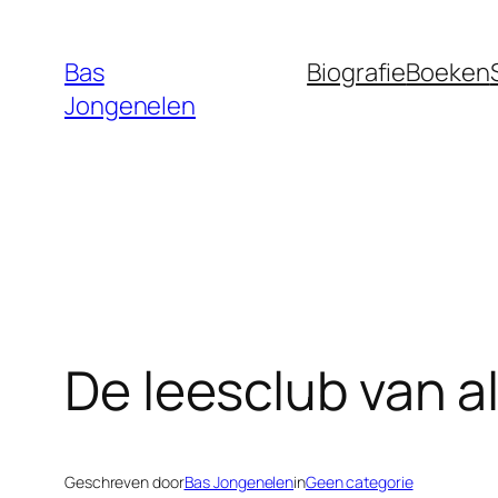
Ga
naar
Bas
Biografie
Boeken
de
Jongenelen
inhoud
De leesclub van al
Geschreven door
Bas Jongenelen
in
Geen categorie