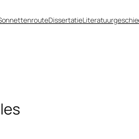
Sonnettenroute
Dissertatie
Literatuurgeschie
les