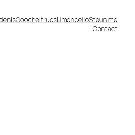
denis
Goocheltrucs
Limoncello
Steun me
Contact