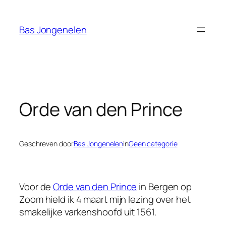
Ga
naar
Bas Jongenelen
de
inhoud
Orde van den Prince
Geschreven door
Bas Jongenelen
in
Geen categorie
Voor de
Orde van den Prince
in Bergen op
Zoom hield ik 4 maart mijn lezing over het
smakelijke varkenshoofd uit 1561.