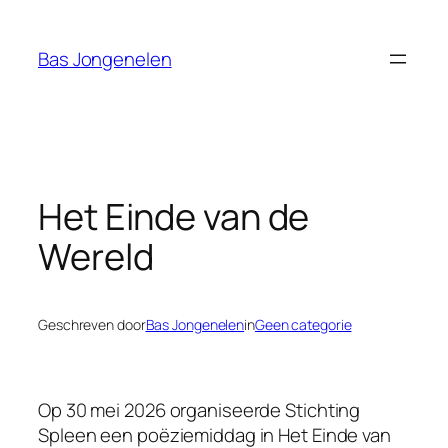
Ga
naar
Bas Jongenelen
de
inhoud
Het Einde van de
Wereld
Geschreven door
Bas Jongenelen
in
Geen categorie
Op 30 mei 2026 organiseerde Stichting
Spleen een poëziemiddag in Het Einde van