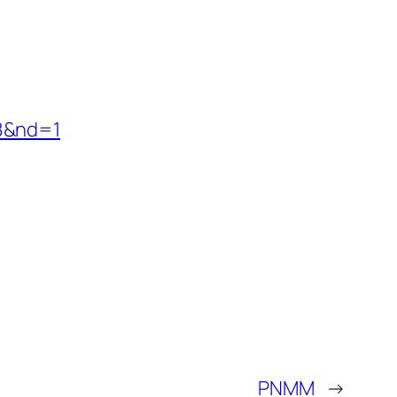
a8&nd=1
PNMM
→