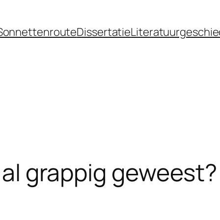
Sonnettenroute
Dissertatie
Literatuurgeschie
d al grappig geweest?