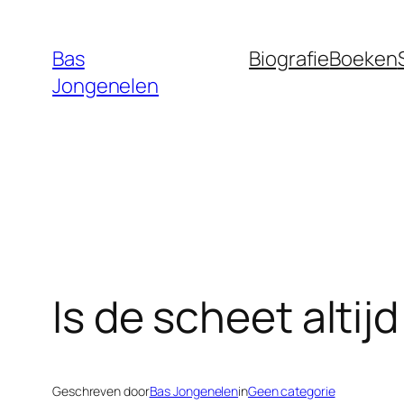
Ga
naar
Bas
Biografie
Boeken
de
Jongenelen
inhoud
Is de scheet altij
Geschreven door
Bas Jongenelen
in
Geen categorie