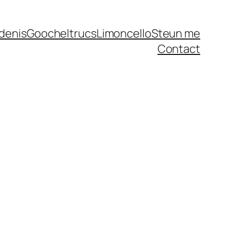
denis
Goocheltrucs
Limoncello
Steun me
Contact