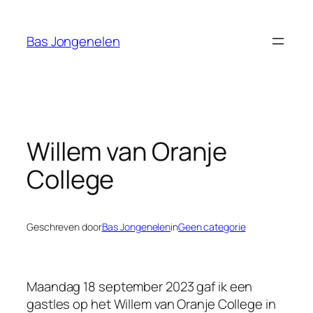
Ga
naar
Bas Jongenelen
de
inhoud
Willem van Oranje
College
Geschreven door
Bas Jongenelen
in
Geen categorie
Maandag 18 september 2023 gaf ik een
gastles op het Willem van Oranje College in